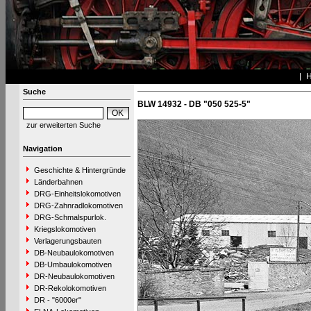
Suche
BLW 14932 - DB "050 525-5"
zur erweiterten Suche
Navigation
Geschichte & Hintergründe
Länderbahnen
DRG-Einheitslokomotiven
DRG-Zahnradlokomotiven
DRG-Schmalspurlok.
Kriegslokomotiven
Verlagerungsbauten
DB-Neubaulokomotiven
DB-Umbaulokomotiven
DR-Neubaulokomotiven
DR-Rekolokomotiven
DR - "6000er"