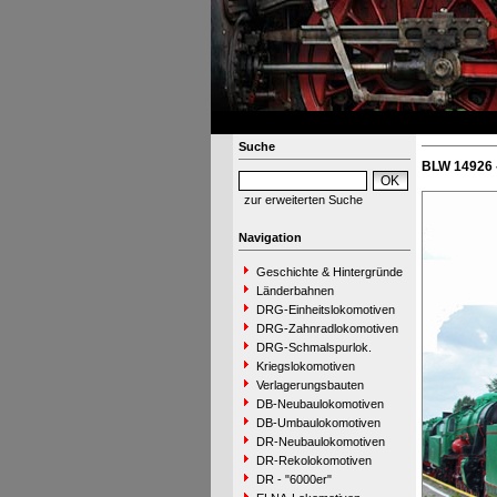
Suche
BLW 14926 
zur erweiterten Suche
Navigation
Geschichte & Hintergründe
Länderbahnen
DRG-Einheitslokomotiven
DRG-Zahnradlokomotiven
DRG-Schmalspurlok.
Kriegslokomotiven
Verlagerungsbauten
DB-Neubaulokomotiven
DB-Umbaulokomotiven
DR-Neubaulokomotiven
DR-Rekolokomotiven
DR - "6000er"