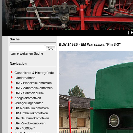
Suche
BLW 14926 - EM Warszawa "Pm 3-3"
zur erweiterten Suche
Navigation
Geschichte & Hintergründe
Länderbahnen
DRG-Einheitslokomotiven
DRG-Zahnradlokomotiven
DRG-Schmalspurlok.
Kriegslokomotiven
Verlagerungsbauten
DB-Neubaulokomotiven
DB-Umbaulokomotiven
DR-Neubaulokomotiven
DR-Rekolokomotiven
DR - "6000er"