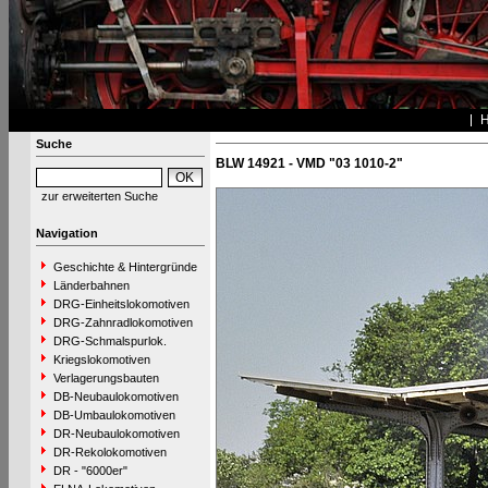
Suche
BLW 14921 - VMD "03 1010-2"
zur erweiterten Suche
Navigation
Geschichte & Hintergründe
Länderbahnen
DRG-Einheitslokomotiven
DRG-Zahnradlokomotiven
DRG-Schmalspurlok.
Kriegslokomotiven
Verlagerungsbauten
DB-Neubaulokomotiven
DB-Umbaulokomotiven
DR-Neubaulokomotiven
DR-Rekolokomotiven
DR - "6000er"