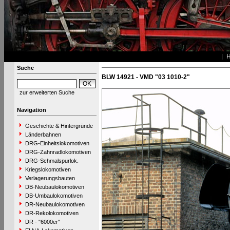
Suche
BLW 14921 - VMD "03 1010-2"
zur erweiterten Suche
Navigation
Geschichte & Hintergründe
Länderbahnen
DRG-Einheitslokomotiven
DRG-Zahnradlokomotiven
DRG-Schmalspurlok.
Kriegslokomotiven
Verlagerungsbauten
DB-Neubaulokomotiven
DB-Umbaulokomotiven
DR-Neubaulokomotiven
DR-Rekolokomotiven
DR - "6000er"