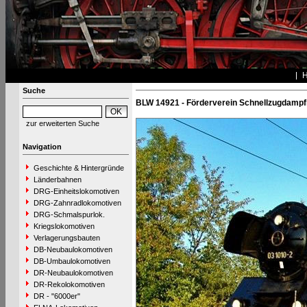
Suche
BLW 14921 - Förderverein Schnellzugdampf
zur erweiterten Suche
Navigation
Geschichte & Hintergründe
Länderbahnen
DRG-Einheitslokomotiven
DRG-Zahnradlokomotiven
DRG-Schmalspurlok.
Kriegslokomotiven
Verlagerungsbauten
DB-Neubaulokomotiven
DB-Umbaulokomotiven
DR-Neubaulokomotiven
DR-Rekolokomotiven
DR - "6000er"