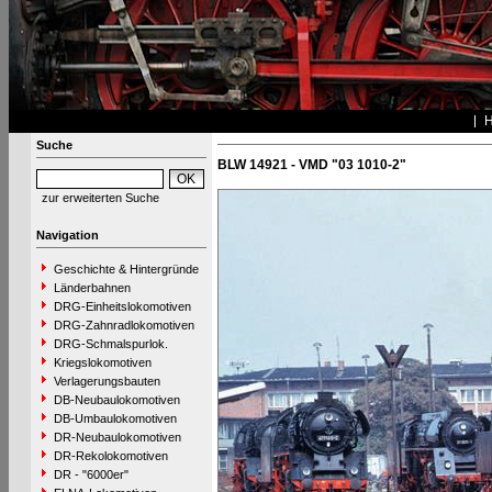
Suche
BLW 14921 - VMD "03 1010-2"
zur erweiterten Suche
Navigation
Geschichte & Hintergründe
Länderbahnen
DRG-Einheitslokomotiven
DRG-Zahnradlokomotiven
DRG-Schmalspurlok.
Kriegslokomotiven
Verlagerungsbauten
DB-Neubaulokomotiven
DB-Umbaulokomotiven
DR-Neubaulokomotiven
DR-Rekolokomotiven
DR - "6000er"