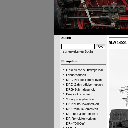
Suche
BLW 14921 
zur erweiterten Suche
Navigation
Geschichte & Hintergründe
Länderbahnen
DRG-Einheitslokomotiven
DRG-Zahnradlokomotiven
DRG-Schmalspurlok.
Kriegslokomotiven
Verlagerungsbauten
DB-Neubaulokomotiven
DB-Umbaulokomotiven
DR-Neubaulokomotiven
DR-Rekolokomotiven
DR - "6000er"