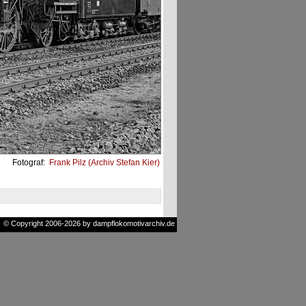
Fotograf:
Frank Pilz (Archiv Stefan Kier)
© Copyright 2006-2026 by dampflokomotivarchiv.de