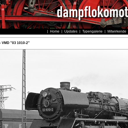
Home
Updates
Typengalerie
Mitwirkende
- VMD "03 1010-2"