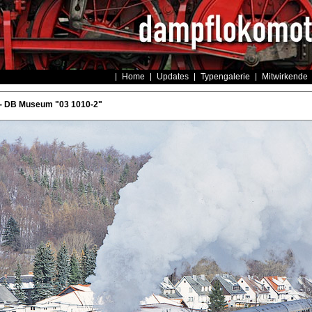
Home
Updates
Typengalerie
Mitwirkende
- DB Museum "03 1010-2"