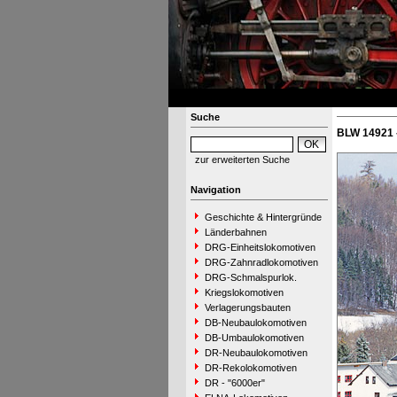
Suche
BLW 14921 
zur erweiterten Suche
Navigation
Geschichte & Hintergründe
Länderbahnen
DRG-Einheitslokomotiven
DRG-Zahnradlokomotiven
DRG-Schmalspurlok.
Kriegslokomotiven
Verlagerungsbauten
DB-Neubaulokomotiven
DB-Umbaulokomotiven
DR-Neubaulokomotiven
DR-Rekolokomotiven
DR - "6000er"