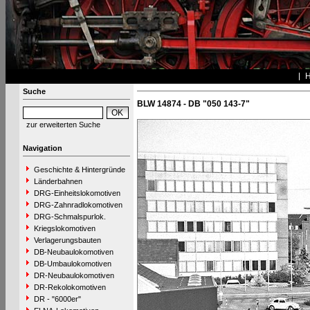
Suche
BLW 14874 - DB "050 143-7"
zur erweiterten Suche
Navigation
Geschichte & Hintergründe
Länderbahnen
DRG-Einheitslokomotiven
DRG-Zahnradlokomotiven
DRG-Schmalspurlok.
Kriegslokomotiven
Verlagerungsbauten
DB-Neubaulokomotiven
DB-Umbaulokomotiven
DR-Neubaulokomotiven
DR-Rekolokomotiven
DR - "6000er"