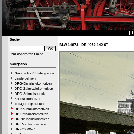
Suche
BLW 14873 - DB "050 142-9"
zur erweiterten Suche
Navigation
Geschichte & Hintergründe
Länderbahnen
DRG-Einheitslokomotiven
DRG-Zahnradlokomotiven
DRG-Schmalspurlok.
Kriegslokomotiven
Verlagerungsbauten
DB-Neubaulokomotiven
DB-Umbaulokomotiven
DR-Neubaulokomotiven
DR-Rekolokomotiven
DR - "6000er"