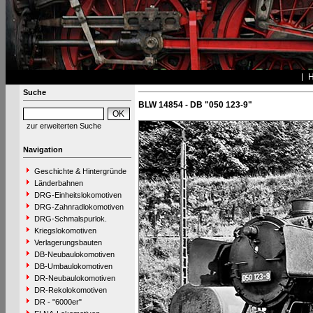
Suche
BLW 14854 - DB "050 123-9"
zur erweiterten Suche
Navigation
Geschichte & Hintergründe
Länderbahnen
DRG-Einheitslokomotiven
DRG-Zahnradlokomotiven
DRG-Schmalspurlok.
Kriegslokomotiven
Verlagerungsbauten
DB-Neubaulokomotiven
DB-Umbaulokomotiven
DR-Neubaulokomotiven
DR-Rekolokomotiven
DR - "6000er"