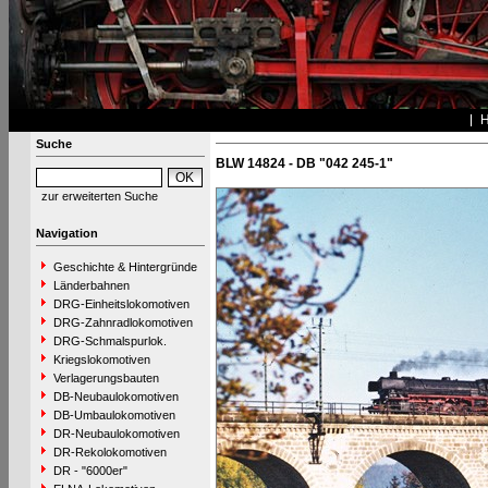
Suche
BLW 14824 - DB "042 245-1"
zur erweiterten Suche
Navigation
Geschichte & Hintergründe
Länderbahnen
DRG-Einheitslokomotiven
DRG-Zahnradlokomotiven
DRG-Schmalspurlok.
Kriegslokomotiven
Verlagerungsbauten
DB-Neubaulokomotiven
DB-Umbaulokomotiven
DR-Neubaulokomotiven
DR-Rekolokomotiven
DR - "6000er"