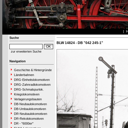
Suche
BLW 14824 - DB "042 245-1"
zur erweiterten Suche
Navigation
Geschichte & Hintergründe
Länderbahnen
DRG-Einheitslokomotiven
DRG-Zahnradlokomotiven
DRG-Schmalspurlok.
Kriegslokomotiven
Verlagerungsbauten
DB-Neubaulokomotiven
DB-Umbaulokomotiven
DR-Neubaulokomotiven
DR-Rekolokomotiven
DR - "6000er"