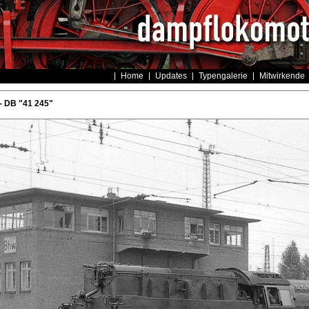
Home
Updates
Typengalerie
Mitwirkende
- DB "41 245"