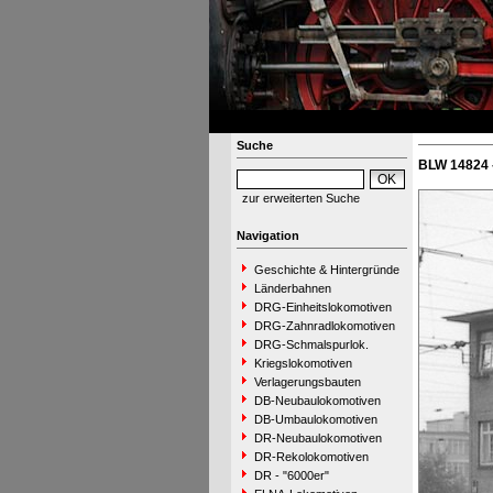
Suche
BLW 14824 
zur erweiterten Suche
Navigation
Geschichte & Hintergründe
Länderbahnen
DRG-Einheitslokomotiven
DRG-Zahnradlokomotiven
DRG-Schmalspurlok.
Kriegslokomotiven
Verlagerungsbauten
DB-Neubaulokomotiven
DB-Umbaulokomotiven
DR-Neubaulokomotiven
DR-Rekolokomotiven
DR - "6000er"