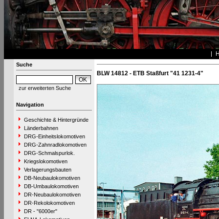
Suche
BLW 14812 - ETB Staßfurt "41 1231-4"
zur erweiterten Suche
Navigation
Geschichte & Hintergründe
Länderbahnen
DRG-Einheitslokomotiven
DRG-Zahnradlokomotiven
DRG-Schmalspurlok.
Kriegslokomotiven
Verlagerungsbauten
DB-Neubaulokomotiven
DB-Umbaulokomotiven
DR-Neubaulokomotiven
DR-Rekolokomotiven
DR - "6000er"