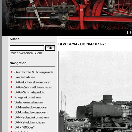
Suche
BLW 14794 - DB "042 073-7"
zur erweiterten Suche
Navigation
Geschichte & Hintergründe
Länderbahnen
DRG-Einheitslokomotiven
DRG-Zahnradlokomotiven
DRG-Schmalspurlok.
Kriegslokomotiven
Verlagerungsbauten
DB-Neubaulokomotiven
DB-Umbaulokomotiven
DR-Neubaulokomotiven
DR-Rekolokomotiven
DR - "6000er"