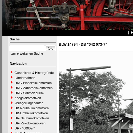
Suche
BLW 14794 - DB "042 073-7"
zur erweiterten Suche
Navigation
Geschichte & Hintergründe
Länderbahnen
DRG-Einheitslokomotiven
DRG-Zahnradlokomotiven
DRG-Schmalspurlok.
Kriegslokomotiven
Verlagerungsbauten
DB-Neubaulokomotiven
DB-Umbaulokomotiven
DR-Neubaulokomotiven
DR-Rekolokomotiven
DR - "6000er"