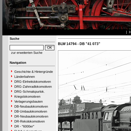
Suche
BLW 14794 - DB "41 073"
zur erweiterten Suche
Navigation
Geschichte & Hintergründe
Länderbahnen
DRG-Einheitslokomotiven
DRG-Zahnradlokomotiven
DRG-Schmalspurlok.
Kriegslokomotiven
Verlagerungsbauten
DB-Neubaulokomotiven
DB-Umbaulokomotiven
DR-Neubaulokomotiven
DR-Rekolokomotiven
DR - "6000er"