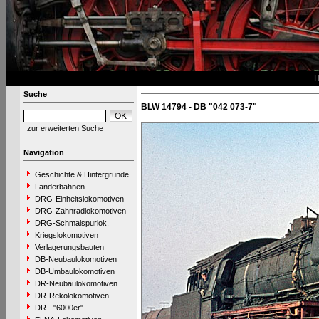
Suche
BLW 14794 - DB "042 073-7"
zur erweiterten Suche
Navigation
Geschichte & Hintergründe
Länderbahnen
DRG-Einheitslokomotiven
DRG-Zahnradlokomotiven
DRG-Schmalspurlok.
Kriegslokomotiven
Verlagerungsbauten
DB-Neubaulokomotiven
DB-Umbaulokomotiven
DR-Neubaulokomotiven
DR-Rekolokomotiven
DR - "6000er"