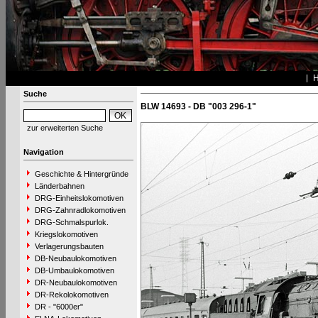
Suche
BLW 14693 - DB "003 296-1"
zur erweiterten Suche
Navigation
Geschichte & Hintergründe
Länderbahnen
DRG-Einheitslokomotiven
DRG-Zahnradlokomotiven
DRG-Schmalspurlok.
Kriegslokomotiven
Verlagerungsbauten
DB-Neubaulokomotiven
DB-Umbaulokomotiven
DR-Neubaulokomotiven
DR-Rekolokomotiven
DR - "6000er"