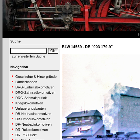
Suche
BLW 14559 - DB "003 179-9"
zur erweiterten Suche
Navigation
Geschichte & Hintergründe
Länderbahnen
DRG-Einheitslokomotiven
DRG-Zahnradlokomotiven
DRG-Schmalspurlok.
Kriegslokomotiven
Verlagerungsbauten
DB-Neubaulokomotiven
DB-Umbaulokomotiven
DR-Neubaulokomotiven
DR-Rekolokomotiven
DR - "6000er"