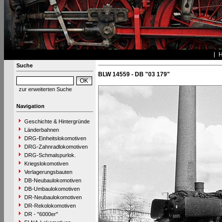
Suche
BLW 14559 - DB "03 179"
zur erweiterten Suche
Navigation
Geschichte & Hintergründe
Länderbahnen
DRG-Einheitslokomotiven
DRG-Zahnradlokomotiven
DRG-Schmalspurlok.
Kriegslokomotiven
Verlagerungsbauten
DB-Neubaulokomotiven
DB-Umbaulokomotiven
DR-Neubaulokomotiven
DR-Rekolokomotiven
DR - "6000er"