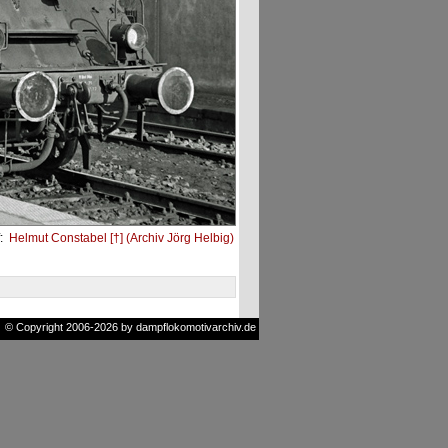
:
Helmut Constabel [†] (Archiv Jörg Helbig)
© Copyright 2006-2026 by dampflokomotivarchiv.de