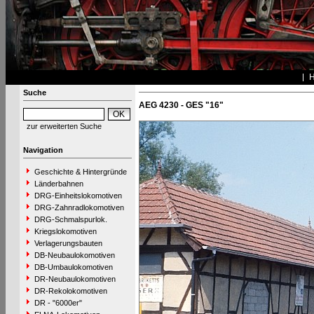
Suche
AEG 4230 - GES "16"
zur erweiterten Suche
Navigation
Geschichte & Hintergründe
Länderbahnen
DRG-Einheitslokomotiven
DRG-Zahnradlokomotiven
DRG-Schmalspurlok.
Kriegslokomotiven
Verlagerungsbauten
DB-Neubaulokomotiven
DB-Umbaulokomotiven
DR-Neubaulokomotiven
DR-Rekolokomotiven
DR - "6000er"