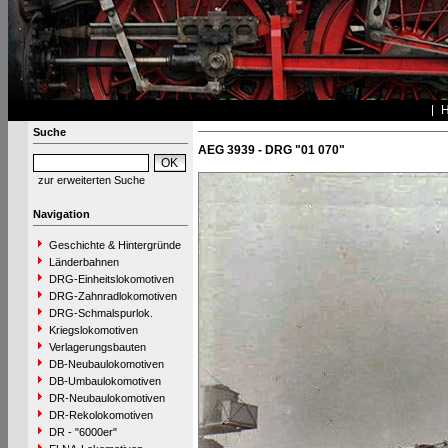
Suche
AEG 3939 - DRG "01 070"
zur erweiterten Suche
Navigation
Geschichte & Hintergründe
Länderbahnen
DRG-Einheitslokomotiven
DRG-Zahnradlokomotiven
DRG-Schmalspurlok.
Kriegslokomotiven
Verlagerungsbauten
DB-Neubaulokomotiven
DB-Umbaulokomotiven
DR-Neubaulokomotiven
DR-Rekolokomotiven
DR - "6000er"