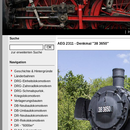
Suche
AEG 2311 - Denkmal "38 3650"
zur erweiterten Suche
Navigation
Geschichte & Hintergründe
Länderbahnen
DRG-Einheitslokomotiven
DRG-Zahnradlokomotiven
DRG-Schmalspurlok.
Kriegslokomotiven
Verlagerungsbauten
DB-Neubaulokomotiven
DB-Umbaulokomotiven
DR-Neubaulokomotiven
DR-Rekolokomotiven
DR - "6000er"