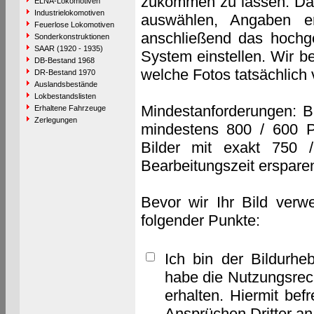
zukommen zu lassen. Das 
ELNA-Lokomotiven
Industrielokomotiven
auswählen, Angaben e
Feuerlose Lokomotiven
anschließend das hochge
Sonderkonstruktionen
SAAR (1920 - 1935)
System einstellen. Wir b
DB-Bestand 1968
welche Fotos tatsächlich
DR-Bestand 1970
Auslandsbestände
Lokbestandslisten
Mindestanforderungen: B
Erhaltene Fahrzeuge
Zerlegungen
mindestens 800 / 600 P
Bilder mit exakt 750 
Bearbeitungszeit erspare
Bevor wir Ihr Bild verw
folgender Punkte:
Ich bin der Bildurhe
habe die Nutzungsrec
erhalten. Hiermit bef
Ansprüchen Dritter a