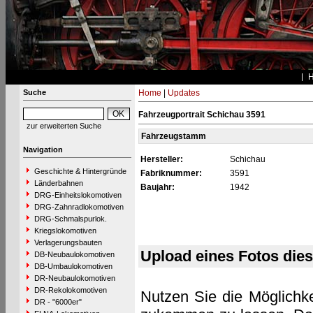
Suche
Home
|
Updates
Fahrzeugportrait Schichau 3591
zur erweiterten Suche
Fahrzeugstamm
Navigation
Hersteller:
Schichau
Geschichte & Hintergründe
Fabriknummer:
3591
Länderbahnen
Baujahr:
1942
DRG-Einheitslokomotiven
DRG-Zahnradlokomotiven
DRG-Schmalspurlok.
Kriegslokomotiven
Verlagerungsbauten
Upload eines Fotos die
DB-Neubaulokomotiven
DB-Umbaulokomotiven
DR-Neubaulokomotiven
DR-Rekolokomotiven
Nutzen Sie die Möglichke
DR - "6000er"