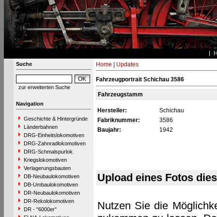
Suche
Home
|
Updates
Fahrzeugportrait Schichau 3586
zur erweiterten Suche
Fahrzeugstamm
Navigation
Hersteller:
Schichau
Geschichte & Hintergründe
Fabriknummer:
3586
Länderbahnen
Baujahr:
1942
DRG-Einheitslokomotiven
DRG-Zahnradlokomotiven
DRG-Schmalspurlok.
Kriegslokomotiven
Verlagerungsbauten
Upload eines Fotos die
DB-Neubaulokomotiven
DB-Umbaulokomotiven
DR-Neubaulokomotiven
DR-Rekolokomotiven
Nutzen Sie die Möglichke
DR - "6000er"