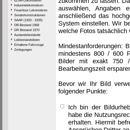
zukommen zu lassen. Das 
ELNA-Lokomotiven
Industrielokomotiven
auswählen, Angaben e
Feuerlose Lokomotiven
anschließend das hochge
Sonderkonstruktionen
SAAR (1920 - 1935)
System einstellen. Wir b
DB-Bestand 1968
welche Fotos tatsächlich
DR-Bestand 1970
Auslandsbestände
Lokbestandslisten
Mindestanforderungen: B
Erhaltene Fahrzeuge
Zerlegungen
mindestens 800 / 600 P
Bilder mit exakt 750 
Bearbeitungszeit erspare
Bevor wir Ihr Bild verw
folgender Punkte:
Ich bin der Bildurhe
habe die Nutzungsrec
erhalten. Hiermit bef
Ansprüchen Dritter a