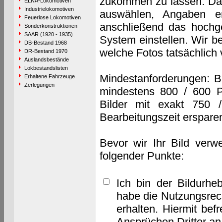
zukommen zu lassen. Das 
ELNA-Lokomotiven
Industrielokomotiven
auswählen, Angaben e
Feuerlose Lokomotiven
anschließend das hochge
Sonderkonstruktionen
SAAR (1920 - 1935)
System einstellen. Wir b
DB-Bestand 1968
welche Fotos tatsächlich
DR-Bestand 1970
Auslandsbestände
Lokbestandslisten
Mindestanforderungen: B
Erhaltene Fahrzeuge
Zerlegungen
mindestens 800 / 600 P
Bilder mit exakt 750 
Bearbeitungszeit erspare
Bevor wir Ihr Bild verw
folgender Punkte:
Ich bin der Bildurhe
habe die Nutzungsrec
erhalten. Hiermit bef
Ansprüchen Dritter a