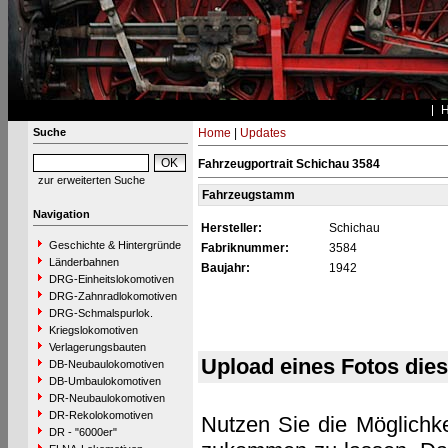
Suche
Home
|
Updates
Fahrzeugportrait Schichau 3584
zur erweiterten Suche
Fahrzeugstamm
Navigation
Hersteller:
Schichau
Geschichte & Hintergründe
Fabriknummer:
3584
Länderbahnen
Baujahr:
1942
DRG-Einheitslokomotiven
DRG-Zahnradlokomotiven
DRG-Schmalspurlok.
Kriegslokomotiven
Verlagerungsbauten
Upload eines Fotos die
DB-Neubaulokomotiven
DB-Umbaulokomotiven
DR-Neubaulokomotiven
DR-Rekolokomotiven
Nutzen Sie die Möglichke
DR - "6000er"