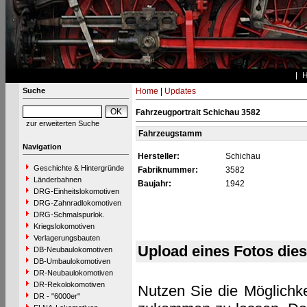
Suche
Home
|
Updates
Fahrzeugportrait Schichau 3582
zur erweiterten Suche
Fahrzeugstamm
Navigation
Hersteller:
Schichau
Geschichte & Hintergründe
Fabriknummer:
3582
Länderbahnen
Baujahr:
1942
DRG-Einheitslokomotiven
DRG-Zahnradlokomotiven
DRG-Schmalspurlok.
Kriegslokomotiven
Verlagerungsbauten
Upload eines Fotos die
DB-Neubaulokomotiven
DB-Umbaulokomotiven
DR-Neubaulokomotiven
DR-Rekolokomotiven
Nutzen Sie die Möglichke
DR - "6000er"