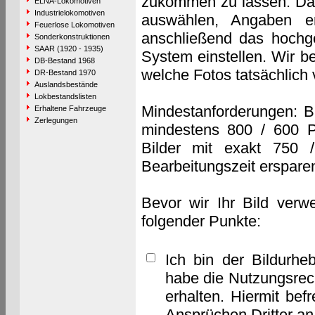
zukommen zu lassen. Das 
ELNA-Lokomotiven
Industrielokomotiven
auswählen, Angaben e
Feuerlose Lokomotiven
anschließend das hochge
Sonderkonstruktionen
SAAR (1920 - 1935)
System einstellen. Wir b
DB-Bestand 1968
welche Fotos tatsächlich
DR-Bestand 1970
Auslandsbestände
Lokbestandslisten
Mindestanforderungen: B
Erhaltene Fahrzeuge
Zerlegungen
mindestens 800 / 600 P
Bilder mit exakt 750 
Bearbeitungszeit erspare
Bevor wir Ihr Bild verw
folgender Punkte:
Ich bin der Bildurhe
habe die Nutzungsrec
erhalten. Hiermit bef
Ansprüchen Dritter a