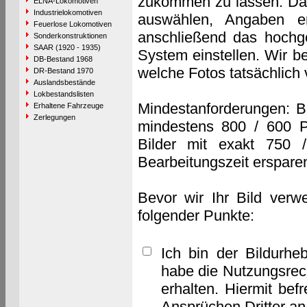
zukommen zu lassen. Das 
ELNA-Lokomotiven
Industrielokomotiven
auswählen, Angaben e
Feuerlose Lokomotiven
anschließend das hochge
Sonderkonstruktionen
SAAR (1920 - 1935)
System einstellen. Wir b
DB-Bestand 1968
welche Fotos tatsächlich
DR-Bestand 1970
Auslandsbestände
Lokbestandslisten
Mindestanforderungen: B
Erhaltene Fahrzeuge
Zerlegungen
mindestens 800 / 600 P
Bilder mit exakt 750 
Bearbeitungszeit erspare
Bevor wir Ihr Bild verw
folgender Punkte:
Ich bin der Bildurhe
habe die Nutzungsrec
erhalten. Hiermit bef
Ansprüchen Dritter a