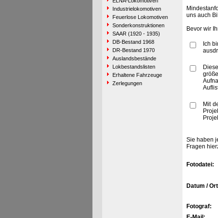
ELNA-Lokomotiven
Mindestanfo
Industrielokomotiven
uns auch Bi
Feuerlose Lokomotiven
Sonderkonstruktionen
Bevor wir I
SAAR (1920 - 1935)
DB-Bestand 1968
Ich b
DR-Bestand 1970
ausdr
Auslandsbestände
Lokbestandslisten
Diese
größe
Erhaltene Fahrzeuge
Aufn
Zerlegungen
Aufli
Mit d
Proje
Proje
Sie haben j
Fragen hier
Fotodatei:
Datum / Ort
Fotograf:
E-Mail: