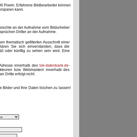
00 Pixeln. Erfahrene Bildbearbeiter können
ersparen kann.
gsrechte an der Aufnahme vom Bildurheber
nsprüchen Dritter an der Aufnahme.
nen thematisch gefilterten Ausschnitt einer
lären Sie sich einverstanden, dass die
etzt oder künftig zu sehen sein wird. Eine
-Adresse innerhalb des
lok-datenbank.de
-
akteuren bzw. Webmastern innerhalb des
 Dritte erfolgt nicht.
e Bilder und Ihre Daten löschen zu lassen!