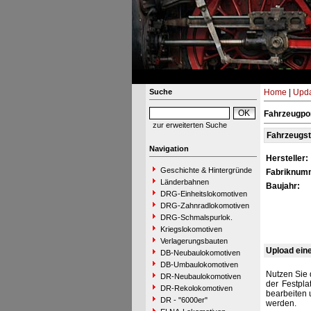
Suche
Home
|
Upda
Fahrzeugpo
zur erweiterten Suche
Fahrzeugs
Navigation
Hersteller:
Geschichte & Hintergründe
Fabriknum
Länderbahnen
Baujahr:
DRG-Einheitslokomotiven
DRG-Zahnradlokomotiven
DRG-Schmalspurlok.
Kriegslokomotiven
Verlagerungsbauten
Upload ein
DB-Neubaulokomotiven
DB-Umbaulokomotiven
Nutzen Sie 
DR-Neubaulokomotiven
der Festpla
DR-Rekolokomotiven
bearbeiten 
DR - "6000er"
werden.