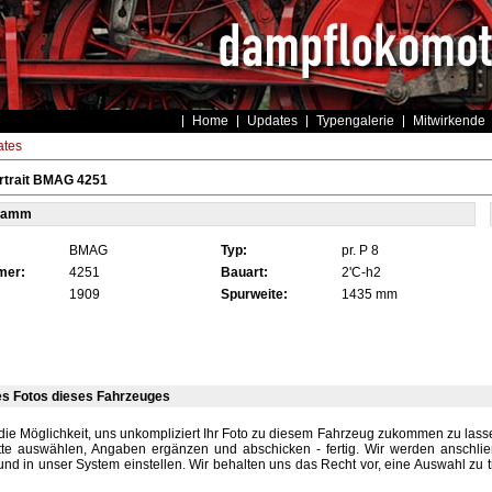
Home
Updates
Typengalerie
Mitwirkende
tes
rtrait BMAG 4251
tamm
BMAG
Typ:
pr. P 8
mer:
4251
Bauart:
2'C-h2
1909
Spurweite:
1435 mm
es Fotos dieses Fahrzeuges
die Möglichkeit, uns unkompliziert Ihr Foto zu diesem Fahrzeug zukommen zu lassen
tte auswählen, Angaben ergänzen und abschicken - fertig. Wir werden anschli
und in unser System einstellen. Wir behalten uns das Recht vor, eine Auswahl zu t