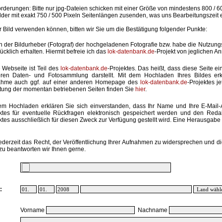
rderungen: Bitte nur jpg-Dateien schicken mit einer Größe von mindestens 800 / 6
lder mit exakt 750 / 500 Pixeln Seitenlängen zusenden, was uns Bearbeitungszeit 
hr Bild verwenden können, bitten wir Sie um die Bestätigung folgender Punkte:
in der Bildurheber (Fotograf) der hochgeladenen Fotografie bzw. habe die Nutzun
ücklich erhalten. Hiermit befreie ich das
lok-datenbank.de
-Projekt von jeglichen A
 Webseite ist Teil des
lok-datenbank.de
-Projektes. Das heißt, dass diese Seite ei
ren Daten- und Fotosammlung darstellt. Mit dem Hochladen Ihres Bildes erk
ahme auch ggf. auf einer anderen Homepage des
lok-datenbank.de
-Projektes j
stung der momentan betriebenen Seiten finden Sie
hier
.
em Hochladen erklären Sie sich einverstanden, dass Ihr Name und Ihre E-Mail
ktes für eventuelle Rückfragen elektronisch gespeichert werden und den Red
ktes ausschließlich für diesen Zweck zur Verfügung gestellt wird. Eine Herausgabe an
ederzeit das Recht, der Veröffentlichung Ihrer Aufnahmen zu widersprechen und di
zu beantworten wir Ihnen gerne.
:
Vorname
Nachname