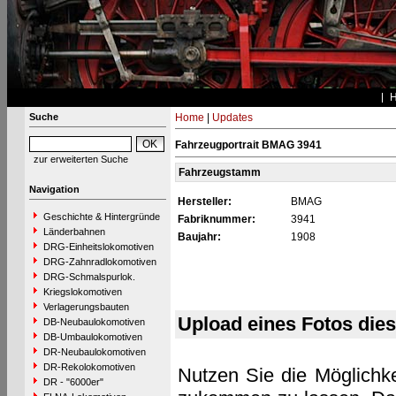
Suche
Home
|
Updates
Fahrzeugportrait BMAG 3941
zur erweiterten Suche
Fahrzeugstamm
Navigation
Hersteller:
BMAG
Geschichte & Hintergründe
Fabriknummer:
3941
Länderbahnen
Baujahr:
1908
DRG-Einheitslokomotiven
DRG-Zahnradlokomotiven
DRG-Schmalspurlok.
Kriegslokomotiven
Verlagerungsbauten
Upload eines Fotos die
DB-Neubaulokomotiven
DB-Umbaulokomotiven
DR-Neubaulokomotiven
DR-Rekolokomotiven
Nutzen Sie die Möglichke
DR - "6000er"