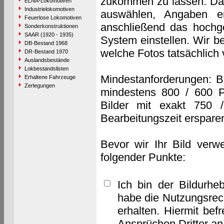
zukommen zu lassen. Das 
ELNA-Lokomotiven
Industrielokomotiven
auswählen, Angaben e
Feuerlose Lokomotiven
anschließend das hochge
Sonderkonstruktionen
SAAR (1920 - 1935)
System einstellen. Wir b
DB-Bestand 1968
welche Fotos tatsächlich
DR-Bestand 1970
Auslandsbestände
Lokbestandslisten
Mindestanforderungen: B
Erhaltene Fahrzeuge
Zerlegungen
mindestens 800 / 600 P
Bilder mit exakt 750 
Bearbeitungszeit erspare
Bevor wir Ihr Bild verw
folgender Punkte:
Ich bin der Bildurhe
habe die Nutzungsrec
erhalten. Hiermit bef
Ansprüchen Dritter a