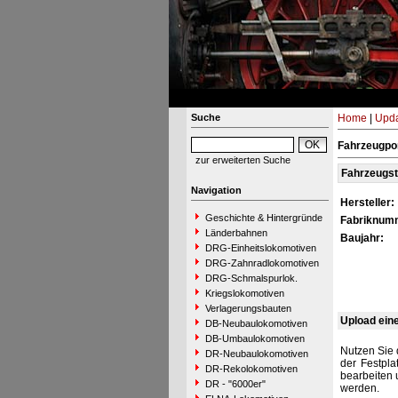
Suche
Home
|
Upda
Fahrzeugpor
zur erweiterten Suche
Fahrzeugs
Navigation
Hersteller:
Geschichte & Hintergründe
Fabriknum
Länderbahnen
Baujahr:
DRG-Einheitslokomotiven
DRG-Zahnradlokomotiven
DRG-Schmalspurlok.
Kriegslokomotiven
Verlagerungsbauten
Upload ein
DB-Neubaulokomotiven
DB-Umbaulokomotiven
Nutzen Sie 
DR-Neubaulokomotiven
der Festpla
DR-Rekolokomotiven
bearbeiten 
DR - "6000er"
werden.