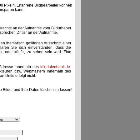
00 Pixeln. Erfahrene Bildbearbeiter können
ersparen kann.
gsrechte an der Aufnahme vom Bildurheber
nsprüchen Dritter an der Aufnahme.
nen thematisch gefilterten Ausschnitt einer
lären Sie sich einverstanden, dass die
etzt oder künftig zu sehen sein wird. Eine
-Adresse innerhalb des
lok-datenbank.de
-
akteuren bzw. Webmastern innerhalb des
 Dritte erfolgt nicht.
e Bilder und Ihre Daten löschen zu lassen!