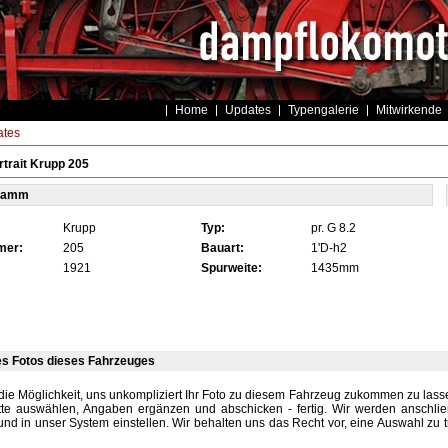
Home
Updates
Typengalerie
Mitwirkende
tes
trait Krupp 205
tamm
Krupp
Typ:
pr. G 8.2
mer:
205
Bauart:
1'D-h2
1921
Spurweite:
1435mm
es Fotos dieses Fahrzeuges
die Möglichkeit, uns unkompliziert Ihr Foto zu diesem Fahrzeug zukommen zu lassen
tte auswählen, Angaben ergänzen und abschicken - fertig. Wir werden anschli
und in unser System einstellen. Wir behalten uns das Recht vor, eine Auswahl zu t