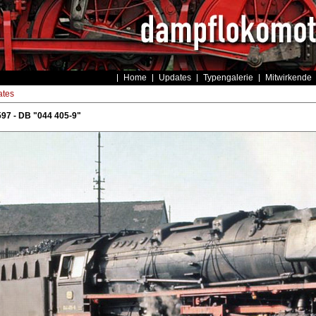
Home
Updates
Typengalerie
Mitwirkende
tes
97 - DB "044 405-9"