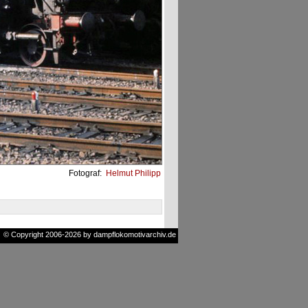
Fotograf:
Helmut Philipp
© Copyright 2006-2026 by dampflokomotivarchiv.de