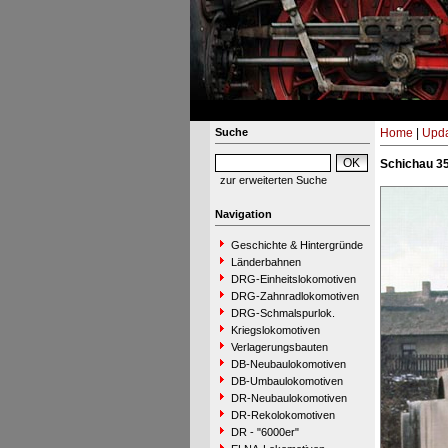
Suche
Home
|
Upda
Schichau 35
zur erweiterten Suche
Navigation
Geschichte & Hintergründe
Länderbahnen
DRG-Einheitslokomotiven
DRG-Zahnradlokomotiven
DRG-Schmalspurlok.
Kriegslokomotiven
Verlagerungsbauten
DB-Neubaulokomotiven
DB-Umbaulokomotiven
DR-Neubaulokomotiven
DR-Rekolokomotiven
DR - "6000er"