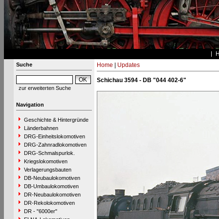
Suche
Home
|
Updates
Schichau 3594 - DB "044 402-6"
zur erweiterten Suche
Navigation
Geschichte & Hintergründe
Länderbahnen
DRG-Einheitslokomotiven
DRG-Zahnradlokomotiven
DRG-Schmalspurlok.
Kriegslokomotiven
Verlagerungsbauten
DB-Neubaulokomotiven
DB-Umbaulokomotiven
DR-Neubaulokomotiven
DR-Rekolokomotiven
DR - "6000er"