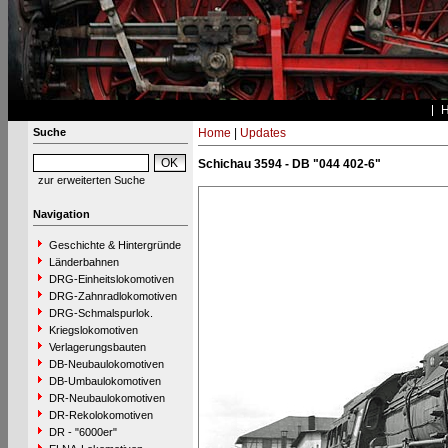
Suche
Home
|
Updates
Schichau 3594 - DB "044 402-6"
zur erweiterten Suche
Navigation
Geschichte & Hintergründe
Länderbahnen
DRG-Einheitslokomotiven
DRG-Zahnradlokomotiven
DRG-Schmalspurlok.
Kriegslokomotiven
Verlagerungsbauten
DB-Neubaulokomotiven
DB-Umbaulokomotiven
DR-Neubaulokomotiven
DR-Rekolokomotiven
DR - "6000er"