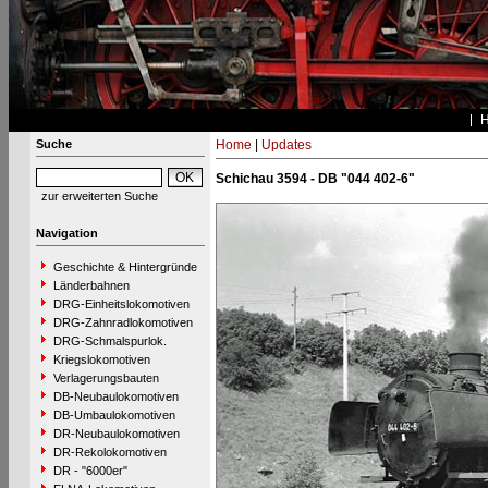
Suche
Home
|
Updates
Schichau 3594 - DB "044 402-6"
zur erweiterten Suche
Navigation
Geschichte & Hintergründe
Länderbahnen
DRG-Einheitslokomotiven
DRG-Zahnradlokomotiven
DRG-Schmalspurlok.
Kriegslokomotiven
Verlagerungsbauten
DB-Neubaulokomotiven
DB-Umbaulokomotiven
DR-Neubaulokomotiven
DR-Rekolokomotiven
DR - "6000er"