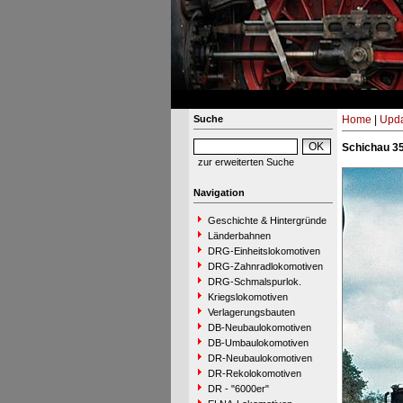
Suche
Home
|
Upda
Schichau 35
zur erweiterten Suche
Navigation
Geschichte & Hintergründe
Länderbahnen
DRG-Einheitslokomotiven
DRG-Zahnradlokomotiven
DRG-Schmalspurlok.
Kriegslokomotiven
Verlagerungsbauten
DB-Neubaulokomotiven
DB-Umbaulokomotiven
DR-Neubaulokomotiven
DR-Rekolokomotiven
DR - "6000er"