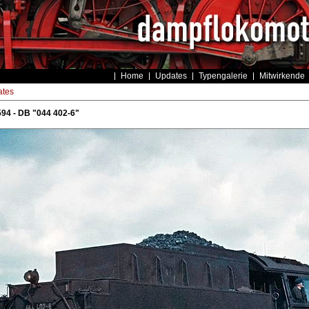
Home
Updates
Typengalerie
Mitwirkende
tes
94 - DB "044 402-6"