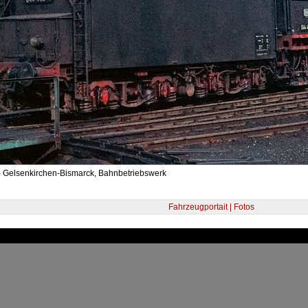
- Gelsenkirchen-Bismarck, Bahnbetriebswerk
Fahrzeugportait | Fotos