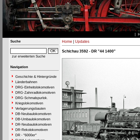
Suche
Home
|
Updates
Schichau 3592 - DR "44 1400"
zur erweiterten Suche
Navigation
Geschichte & Hintergründe
Länderbahnen
DRG-Einheitslokomotiven
DRG-Zahnradlokomotiven
DRG-Schmalspurlok.
Kriegslokomotiven
Verlagerungsbauten
DB-Neubaulokomotiven
DB-Umbaulokomotiven
DR-Neubaulokomotiven
DR-Rekolokomotiven
DR - "6000er"