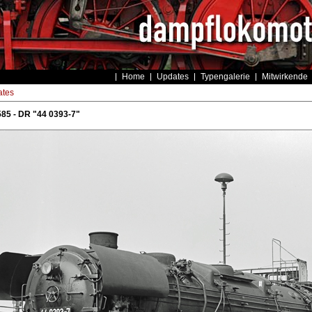
Home
Updates
Typengalerie
Mitwirkende
tes
85 - DR "44 0393-7"