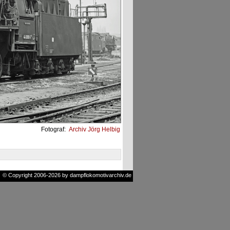
Fotograf:
Archiv Jörg Helbig
© Copyright 2006-2026 by dampflokomotivarchiv.de