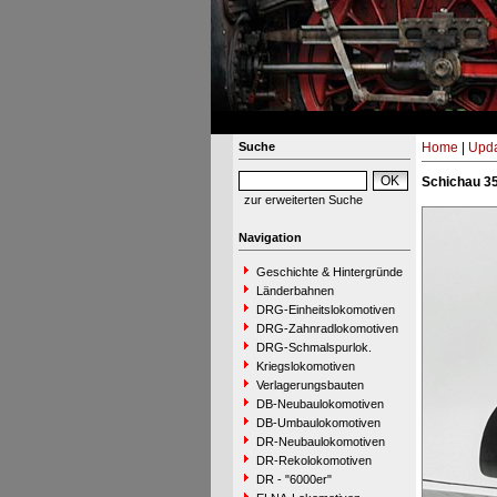
Suche
Home
|
Upda
Schichau 35
zur erweiterten Suche
Navigation
Geschichte & Hintergründe
Länderbahnen
DRG-Einheitslokomotiven
DRG-Zahnradlokomotiven
DRG-Schmalspurlok.
Kriegslokomotiven
Verlagerungsbauten
DB-Neubaulokomotiven
DB-Umbaulokomotiven
DR-Neubaulokomotiven
DR-Rekolokomotiven
DR - "6000er"