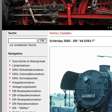
Suche
Home
|
Updates
Schichau 3585 - DR "44 0393-7"
zur erweiterten Suche
Navigation
Geschichte & Hintergründe
Länderbahnen
DRG-Einheitslokomotiven
DRG-Zahnradlokomotiven
DRG-Schmalspurlok.
Kriegslokomotiven
Verlagerungsbauten
DB-Neubaulokomotiven
DB-Umbaulokomotiven
DR-Neubaulokomotiven
DR-Rekolokomotiven
DR - "6000er"