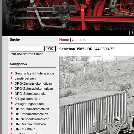
Suche
Home
|
Updates
Schichau 3585 - DR "44 0393-7"
zur erweiterten Suche
Navigation
Geschichte & Hintergründe
Länderbahnen
DRG-Einheitslokomotiven
DRG-Zahnradlokomotiven
DRG-Schmalspurlok.
Kriegslokomotiven
Verlagerungsbauten
DB-Neubaulokomotiven
DB-Umbaulokomotiven
DR-Neubaulokomotiven
DR-Rekolokomotiven
DR - "6000er"