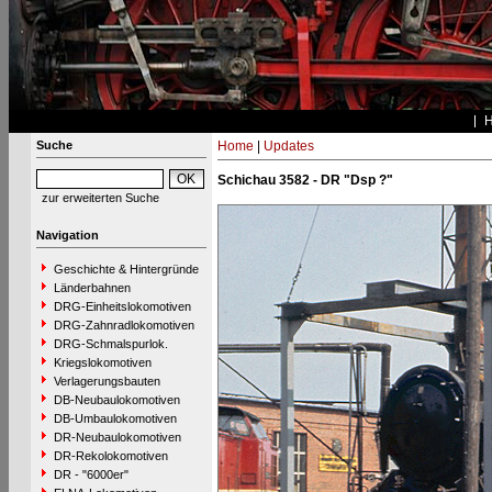
Suche
Home
|
Updates
Schichau 3582 - DR "Dsp ?"
zur erweiterten Suche
Navigation
Geschichte & Hintergründe
Länderbahnen
DRG-Einheitslokomotiven
DRG-Zahnradlokomotiven
DRG-Schmalspurlok.
Kriegslokomotiven
Verlagerungsbauten
DB-Neubaulokomotiven
DB-Umbaulokomotiven
DR-Neubaulokomotiven
DR-Rekolokomotiven
DR - "6000er"