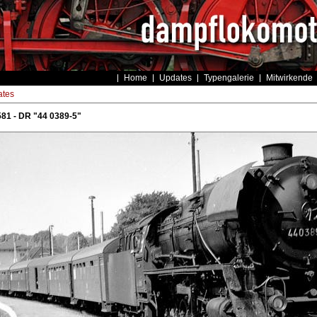
Home
Updates
Typengalerie
Mitwirkende
tes
81 - DR "44 0389-5"