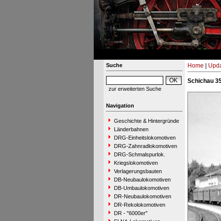
Suche
Home
|
Upda
Schichau 35
zur erweiterten Suche
Navigation
Geschichte & Hintergründe
Länderbahnen
DRG-Einheitslokomotiven
DRG-Zahnradlokomotiven
DRG-Schmalspurlok.
Kriegslokomotiven
Verlagerungsbauten
DB-Neubaulokomotiven
DB-Umbaulokomotiven
DR-Neubaulokomotiven
DR-Rekolokomotiven
DR - "6000er"