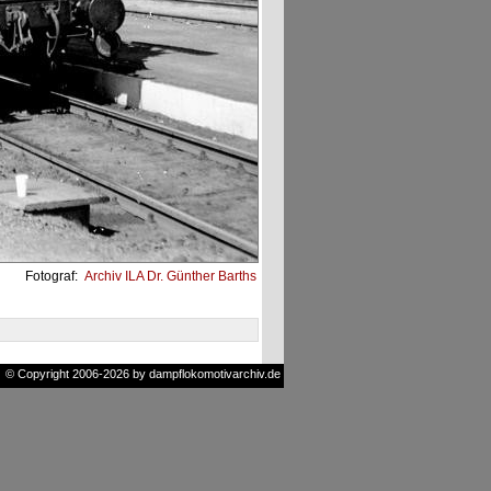
Fotograf:
Archiv ILA Dr. Günther Barths
© Copyright 2006-2026 by dampflokomotivarchiv.de