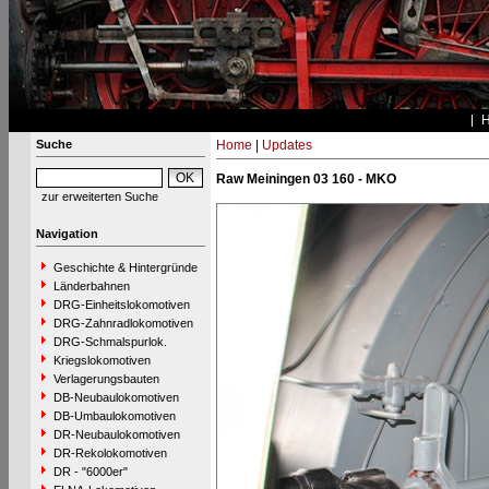
Suche
Home
|
Updates
Raw Meiningen 03 160 - MKO
zur erweiterten Suche
Navigation
Geschichte & Hintergründe
Länderbahnen
DRG-Einheitslokomotiven
DRG-Zahnradlokomotiven
DRG-Schmalspurlok.
Kriegslokomotiven
Verlagerungsbauten
DB-Neubaulokomotiven
DB-Umbaulokomotiven
DR-Neubaulokomotiven
DR-Rekolokomotiven
DR - "6000er"