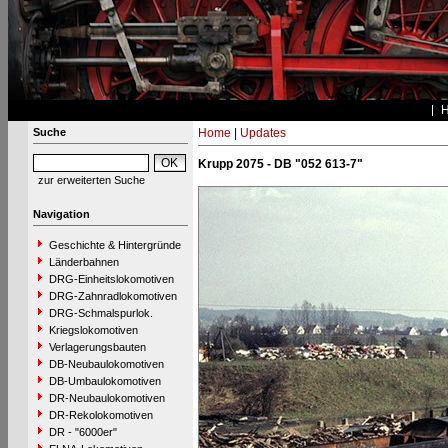
Suche
Home
|
Updates
Krupp 2075 - DB "052 613-7"
zur erweiterten Suche
Navigation
Geschichte & Hintergründe
Länderbahnen
DRG-Einheitslokomotiven
DRG-Zahnradlokomotiven
DRG-Schmalspurlok.
Kriegslokomotiven
Verlagerungsbauten
DB-Neubaulokomotiven
DB-Umbaulokomotiven
DR-Neubaulokomotiven
DR-Rekolokomotiven
DR - "6000er"