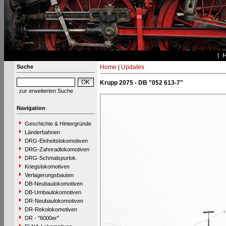
Suche
Home
|
Updates
Krupp 2075 - DB "052 613-7"
zur erweiterten Suche
Navigation
Geschichte & Hintergründe
Länderbahnen
DRG-Einheitslokomotiven
DRG-Zahnradlokomotiven
DRG-Schmalspurlok.
Kriegslokomotiven
Verlagerungsbauten
DB-Neubaulokomotiven
DB-Umbaulokomotiven
DR-Neubaulokomotiven
DR-Rekolokomotiven
DR - "6000er"