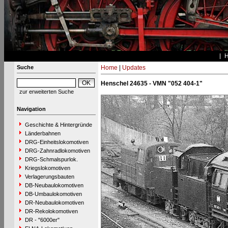
Suche
Home
|
Updates
Henschel 24635 - VMN "052 404-1"
zur erweiterten Suche
Navigation
Geschichte & Hintergründe
Länderbahnen
DRG-Einheitslokomotiven
DRG-Zahnradlokomotiven
DRG-Schmalspurlok.
Kriegslokomotiven
Verlagerungsbauten
DB-Neubaulokomotiven
DB-Umbaulokomotiven
DR-Neubaulokomotiven
DR-Rekolokomotiven
DR - "6000er"